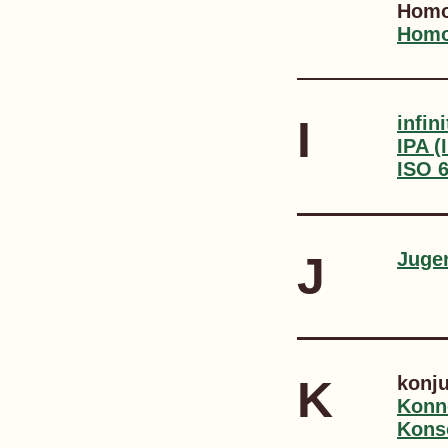
Homo
Homo
I
infin
IPA (
ISO 
J
Juge
K
konj
Konn
Kons