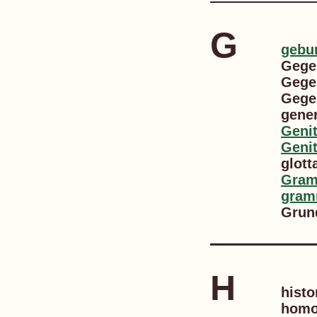
G
gebu
Gege
Gege
Gege
gener
Genit
Genit
glott
Gram
gram
Grun
H
histo
homo