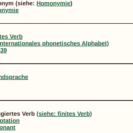
nym (siehe:
Homonymie
)
nymie
ites Verb
Internationales phonetisches Alphabet)
639
ndsprache
ugiertes Verb
(siehe: finites Verb)
otation
onant