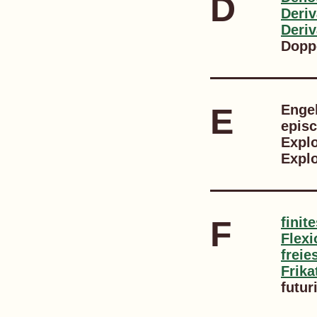
D
Deriv
Deri
Doppe
E
Engel
epis
Explo
Explo
F
finit
Flex
frei
Frika
futur