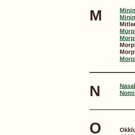
M
Mini
Mini
Mitla
Morp
Mor
Morp
Morp
Morp
N
Nasa
Nomi
O
Okklu