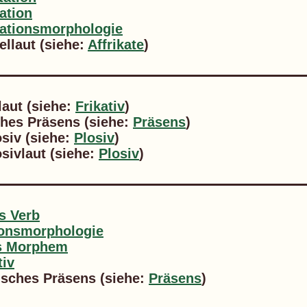
ation
vationsmorphologie
llaut (siehe:
Affrikate
)
aut (siehe:
Frikativ
)
ches Präsens (siehe:
Präsens
)
siv (siehe:
Plosiv
)
sivlaut (siehe:
Plosiv
)
es Verb
ionsmorphologie
es Morphem
tiv
isches Präsens (siehe:
Präsens
)