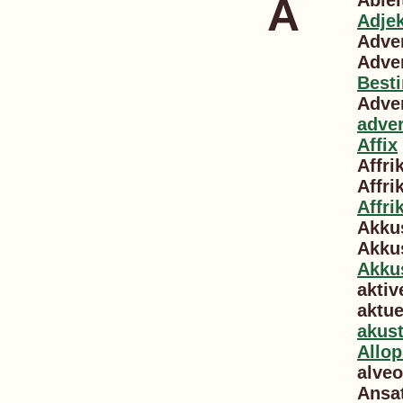
A
Ablei
Adje
Adver
Adve
Best
Adver
adve
Affix
Affri
Affri
Affri
Akku
Akku
Akkus
aktiv
aktue
akust
Allo
alveo
Ansat