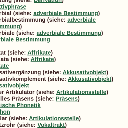
tung (siehe:
Derivation
)
ktivphrase
bial (siehe:
adverbiale Bestimmung
)
rbialbestimmung (siehe:
adverbiale
immung
)
biale (siehe:
adverbiale Bestimmung
)
rbiale Bestimmung
kat (siehe:
Affrikate
)
kata (siehe:
Affrikate
)
kate
sativergänzung (siehe:
Akkusativobjekt
)
sativkomplement (siehe:
Akkusativobjekt
)
ativobjekt
er Artikulator (siehe:
Artikulationsstelle
)
lles Präsens (siehe:
Präsens
)
ische Phonetik
phon
lar (siehe:
Artikulationsstelle
)
zrohr (siehe:
Vokaltrakt
)