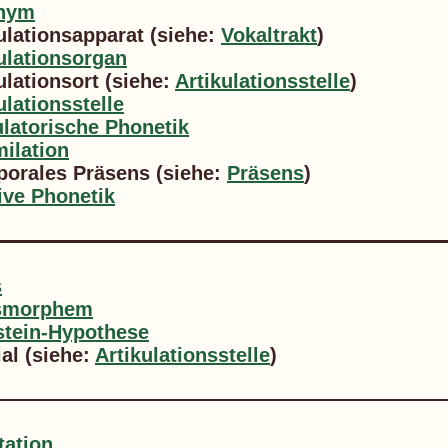
nym
ulationsapparat (siehe:
Vokaltrakt
)
ulationsorgan
ulationsort (siehe:
Artikulationsstelle
)
ulationsstelle
ulatorische Phonetik
ilation
porales Präsens (siehe:
Präsens
)
ive Phonetik
s
smorphem
stein-Hypothese
ial (siehe:
Artikulationsstelle
)
tation