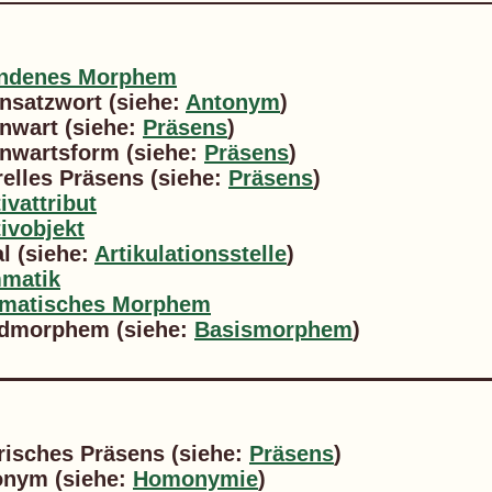
ndenes Morphem
nsatzwort (siehe:
Antonym
)
nwart (siehe:
Präsens
)
nwartsform (siehe:
Präsens
)
elles Präsens (siehe:
Präsens
)
ivattribut
ivobjekt
al (siehe:
Artikulationsstelle
)
matik
matisches Morphem
dmorphem (siehe:
Basismorphem
)
risches Präsens (siehe:
Präsens
)
nym (siehe:
Homonymie
)