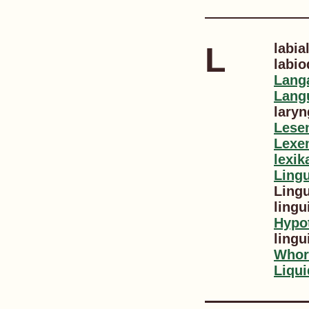
L
labia
labio
Lang
Lang
laryn
Lese
Lexe
lexi
Lingu
Lingu
lingu
Hypo
lingu
Whor
Liqui