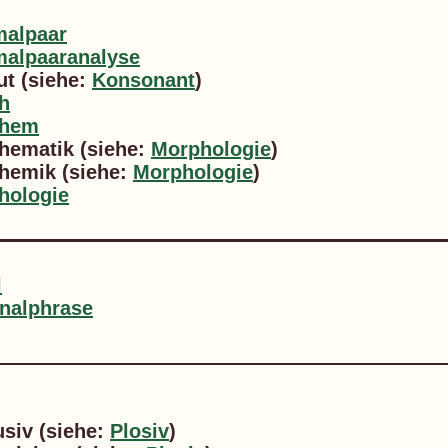
malpaar
malpaaranalyse
ut (siehe:
Konsonant
)
h
phem
hematik (siehe:
Morphologie
)
hemik (siehe:
Morphologie
)
hologie
l
nalphrase
siv (siehe:
Plosiv
)