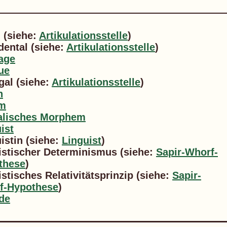
l (siehe:
Artikulationsstelle
)
dental (siehe:
Artikulationsstelle
)
age
ue
gal (siehe:
Artikulationsstelle
)
n
m
kalisches Morphem
ist
istin (siehe:
Linguist
)
istischer Determinismus (siehe:
Sapir-Whorf-
these
)
istisches Relativitätsprinzip (siehe:
Sapir-
f-Hypothese
)
de