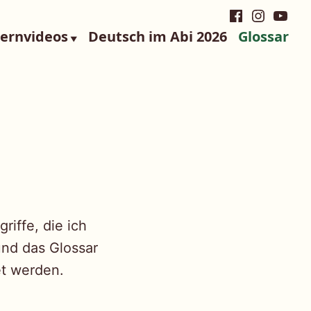
Facebook
Instagra
YouTu
Lernvideos
Deutsch im Abi 2026
Glossar
riffe, die ich
und das Glossar
et werden.