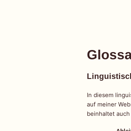
einfach
Skip
to
Glossa
content
Linguistisc
In diesem lingui
auf meiner Webs
beinhaltet auch