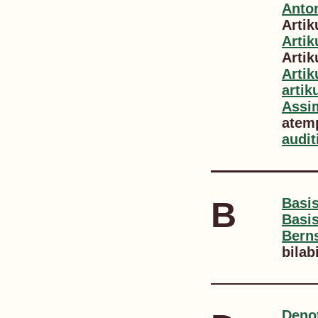
Anto
Artik
Artik
Artik
Artik
artik
Assim
atem
audit
B
Basi
Basi
Bern
bilab
Deno