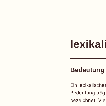
einfach
Skip
to
lexika
content
Bedeutung
Ein lexikalisch
Bedeutung trägt.
bezeichnet. Vie