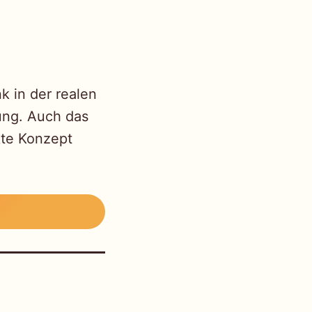
k in der realen
tung. Auch das
kte Konzept