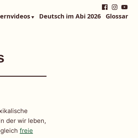
Facebook
Instagra
YouTu
Lernvideos
Deutsch im Abi 2026
Glossar
s
xikalische
in der wir leben,
ugleich
freie