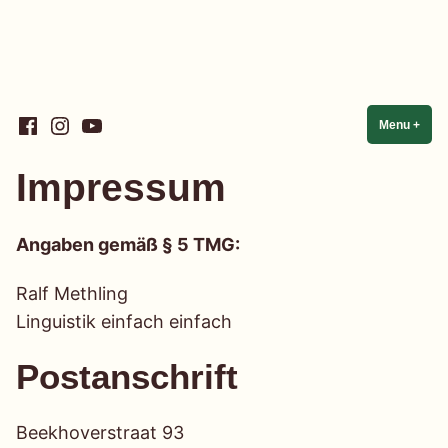
Skip
Facebook
Instagram
YouTube
Linguistik einfach einfach
Menu
+
expa
coll
to
content
Impressum
Angaben gemäß § 5 TMG:
Ralf Methling
Linguistik einfach einfach
Postanschrift
Beekhoverstraat 93