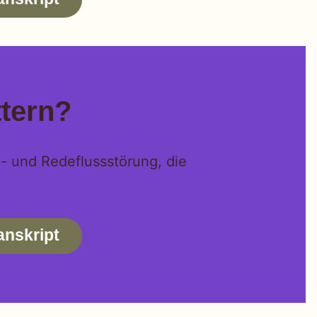
ttern?
h- und Redeflussstörung, die
anskript