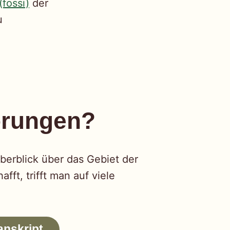
fossi)
der
u
örungen?
erblick über das Gebiet der
ft, trifft man auf viele
anskript