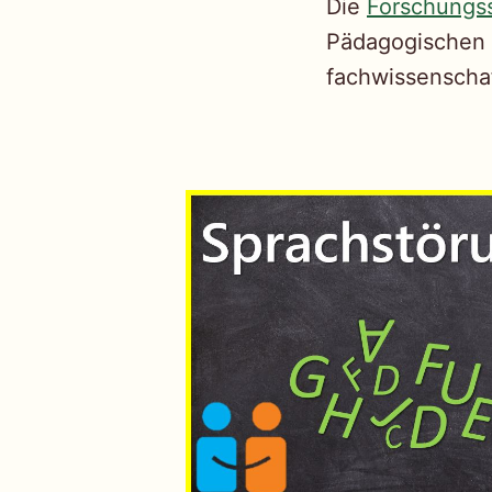
Die
Forschungss
Pädagogischen H
fachwissenschaf