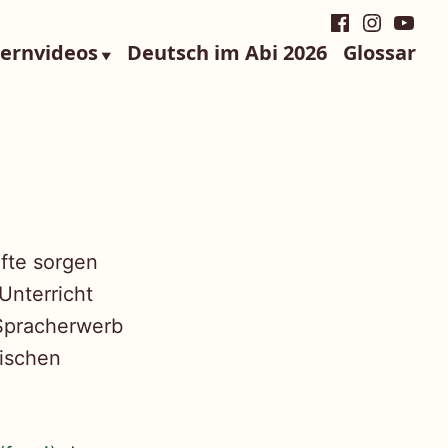
Facebook
Instagra
YouTu
Lernvideos
Deutsch im Abi 2026
Glossar
fte sorgen
Unterricht
 Spracherwerb
dischen