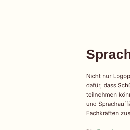
einfach
Skip
to
Sprach
content
Nicht nur Logo
dafür, dass Sch
teilnehmen könn
und Sprachauffä
Fachkräften z