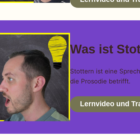
Was ist Sto
Stottern ist eine Sprec
die Prosodie betrifft.
Lernvideo und Tr