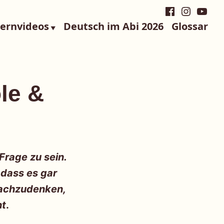
Facebook
Instagra
YouTu
Lernvideos
Deutsch im Abi 2026
Glossar
le &
Frage zu sein.
 dass es gar
 nachzudenken,
ht
.