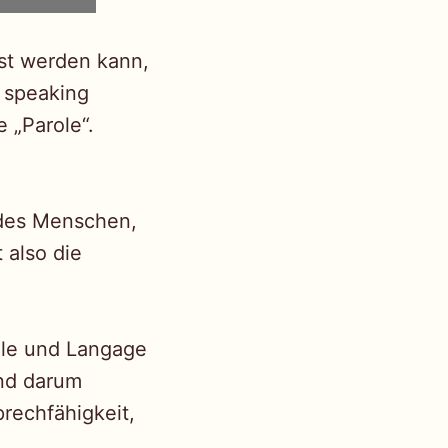
sst werden kann,
m speaking
 „Parole“.
t des Menschen,
 also die
ole und Langage
und darum
rechfähigkeit,