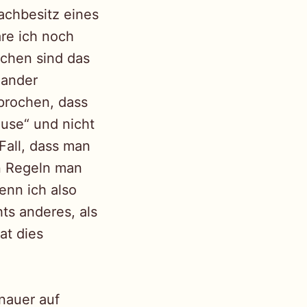
rachbesitz eines
äre ich noch
echen sind das
nander
sprochen, dass
ause“ und nicht
Fall, dass man
n Regeln man
enn ich also
ts anderes, als
at dies
nauer auf