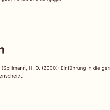
n
. (Spillmann, H. O. (2000): Einführung in die ge
genscheidt.
gsnavigation
ious