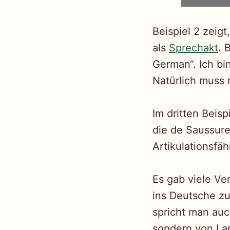
Beispiel 2 zeig
als
Sprechakt
. 
German“. Ich bi
Natürlich muss 
Im dritten Beis
die de Saussure 
Artikulationsfäh
Es gab viele Ve
ins Deutsche zu
spricht man auc
sondern von La