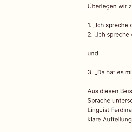
Überlegen wir 
1. „Ich spreche 
2. „Ich spreche
und
3. „Da hat es m
Aus diesen Beis
Sprache unters
Linguist Ferdin
klare Aufteilun