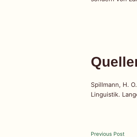
Quelle
Spillmann, H. O
Linguistik. Lan
Beitra
Prev
Previous Post