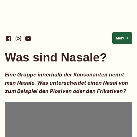
Skip
Facebook
Instagram
YouTube
Linguistik einfach einfach
Menu
+
expa
coll
to
content
Was sind Nasale?
Eine Gruppe innerhalb der Konsonanten nennt
man Nasale. Was unterscheidet einen Nasal von
zum Beispiel den Plosiven oder den Frikativen?