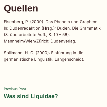
Quellen
Eisenberg, P. (2009). Das Phonem und Graphem.
In: Dudenredaktion (Hrsg.): Duden. Die Grammatik
(8. überarbeitete Aufl., S. 19 – 56).
Mannheim/Wien/Zürich: Dudenverlag.
Spillmann, H. O. (2000): Einführung in die
germanistische Linguistik. Langenscheidt.
Beitragsnavigation
Previous
Previous Post
post:
Was sind Liquidae?