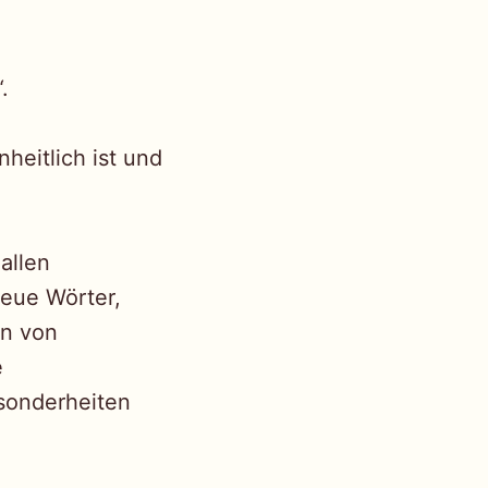
.
heitlich ist und
allen
neue Wörter,
en von
e
onderheiten