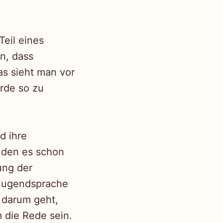
eil eines
en, dass
as sieht man vor
rde so zu
d ihre
 den es schon
ung der
n Jugendsprache
s darum geht,
 die Rede sein.