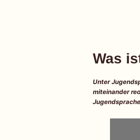
einfach
Skip
to
Was is
content
Unter Jugendsp
miteinander rede
Jugendsprache 