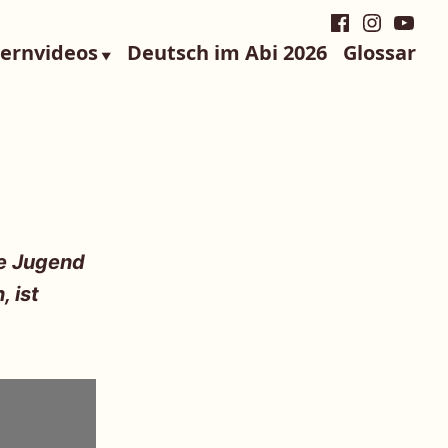
Facebook
Instagra
YouTu
Lernvideos
Deutsch im Abi 2026
Glossar
ie Jugend
, ist