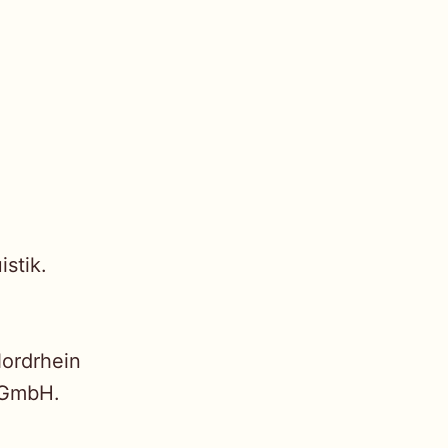
istik.
Nordrhein
g GmbH.