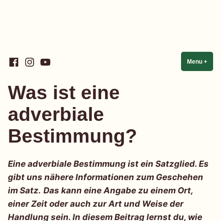
Skip
Facebook
Instagram
YouTube
Linguistik einfach einfach
Menu
+
expa
coll
to
content
Was ist eine
adverbiale
Bestimmung?
Eine adverbiale Bestimmung ist ein Satzglied. Es
gibt uns nähere Informationen zum Geschehen
im Satz.
Das kann eine Angabe zu einem Ort,
einer Zeit oder auch zur Art und Weise der
Handlung sein.
In diesem Beitrag lernst du, wie