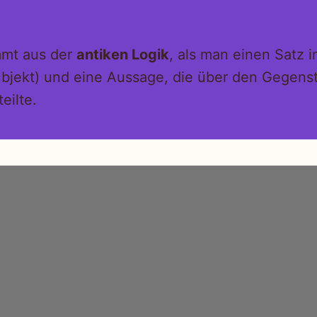
mmt aus der
antiken Logik
, als man einen Satz i
bjekt) und eine Aussage, die über den Gegen
teilte.