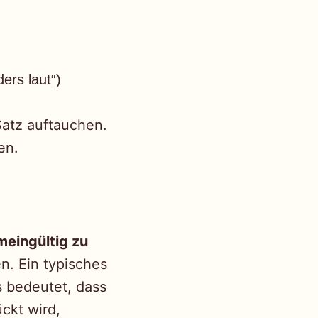
ers laut“)
Satz auftauchen.
en.
meingültig zu
n. Ein typisches
s bedeutet, dass
ckt wird,