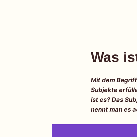
einfach
Skip
to
Was is
content
Mit dem Begrif
Subjekte erfüll
ist es? Das Sub
nennt man es a