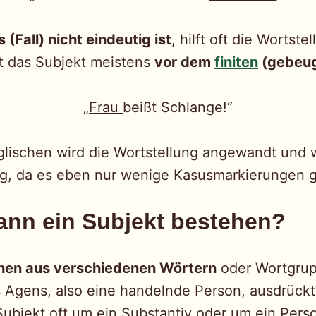
(Fall) nicht eindeutig ist
, hilft oft die Wortste
t das Subjekt meistens
vor dem
finiten
(gebeug
„
Frau
beißt Schlange!“
glischen wird die Wortstellung angewandt und 
g, da es eben nur wenige Kasusmarkierungen g
ann ein Subjekt bestehen?
hen aus verschiedenen Wörtern
oder Wortgrup
s Agens, also eine handelnde Person, ausdrückt
Subjekt oft um ein Substantiv oder um ein Per