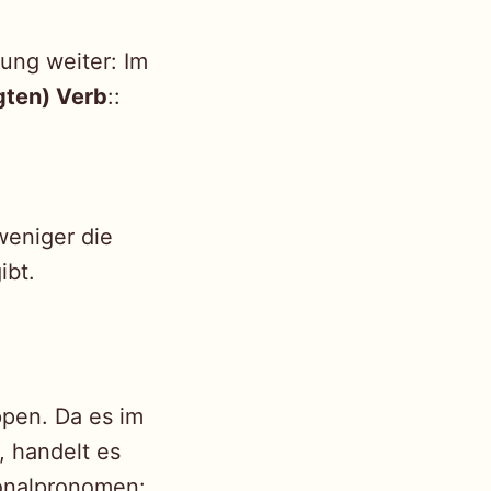
llung weiter: Im
ten) Verb
::
weniger die
ibt.
pen. Da es im
, handelt es
sonalpronomen: