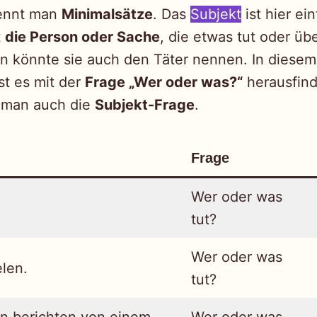
nennt man
Minimalsätze
. Das
Subjekt
ist hier ei
t
die Person oder Sache
, die etwas tut oder üb
n könnte sie auch den Täter nennen. In diesem F
st es mit der
Frage „Wer oder was?“
herausfind
 man auch die
Subjekt-Frage
.
Frage
Wer oder was
tut?
Wer oder was
elen.
tut?