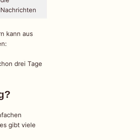
die
Nachrichten
rn kann aus
en:
chon drei Tage
ng?
infachen
es gibt viele