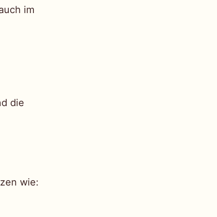
 auch im
nd die
tzen wie: