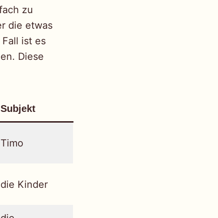
nfach zu
er die etwas
all ist es
en. Diese
Subjekt
Timo
die Kinder