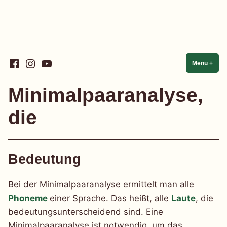
Skip
Facebook
Instagram
YouTube
Linguistik einfach einfach
Menu
+
expa
coll
to
content
Minimalpaaranalyse,
die
Bedeutung
Bei der Minimalpaaranalyse ermittelt man alle
Phoneme
einer Sprache. Das heißt, alle
Laute
, die
bedeutungsunterscheidend sind. Eine
Minimalpaaranalyse ist notwendig, um das