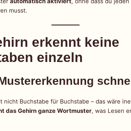
ster
automatisch aktiviert
, ohne dass du jeden
ren musst.
hirn erkennt keine
aben einzeln
ustererkennung schnell
t nicht Buchstabe für Buchstabe – das wäre inef
nt das Gehirn ganze Wortmuster
, was Lesen e