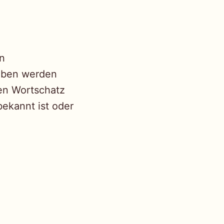
n
taben werden
nen Wortschatz
bekannt ist oder