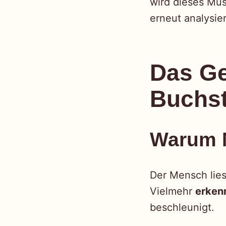
wird dieses Mu
erneut analysie
Das Ge
Buchst
Warum M
Der Mensch lies
Vielmehr
erken
beschleunigt.