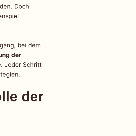
nden. Doch
enspiel
rgang, bei dem
ung der
e
. Jeder Schritt
tegien.
lle der