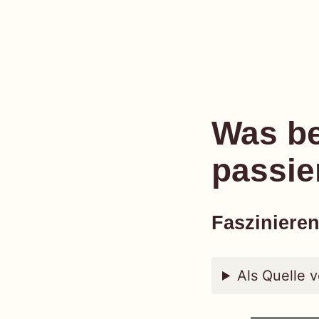
einfach
Skip
to
Was be
content
passie
Faszinieren
Als Quelle 