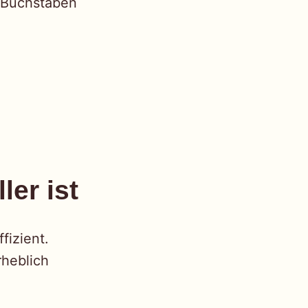
 Buchstaben
er ist
fizient.
rheblich