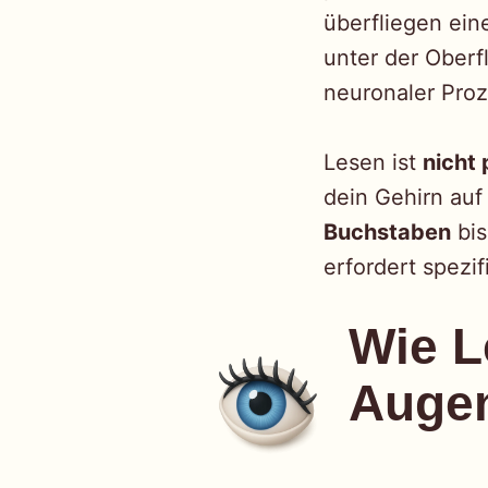
überfliegen ein
unter der Oberf
neuronaler Proz
Lesen ist
nicht 
dein Gehirn auf
Buchstaben
bis
erfordert spezi
Wie L
Auge