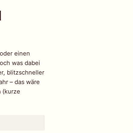
d
 oder einen
Doch was dabei
, blitzschneller
ahr – das wäre
n
(kurze