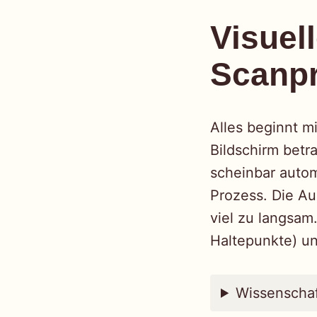
Visue
Scanp
Alles beginnt m
Bildschirm betr
scheinbar automa
Prozess. Die A
viel zu langsam
Haltepunkte) u
Wissenschaf