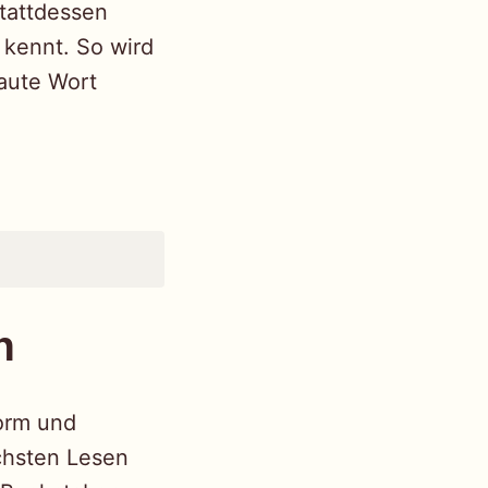
Stattdessen
s kennt. So wird
raute Wort
n
Form und
chsten Lesen