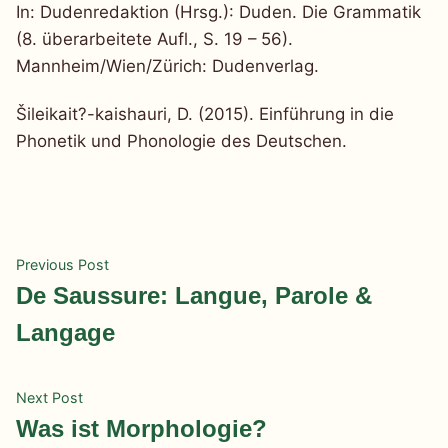
In: Dudenredaktion (Hrsg.): Duden. Die Grammatik
(8. überarbeitete Aufl., S. 19 – 56).
Mannheim/Wien/Zürich: Dudenverlag.
Šileikait?-kaishauri, D. (2015). Einführung in die
Phonetik und Phonologie des Deutschen.
Beitragsnavigation
Previous
Previous Post
post:
De Saussure: Langue, Parole &
Langage
Next
Next Post
post:
Was ist Morphologie?