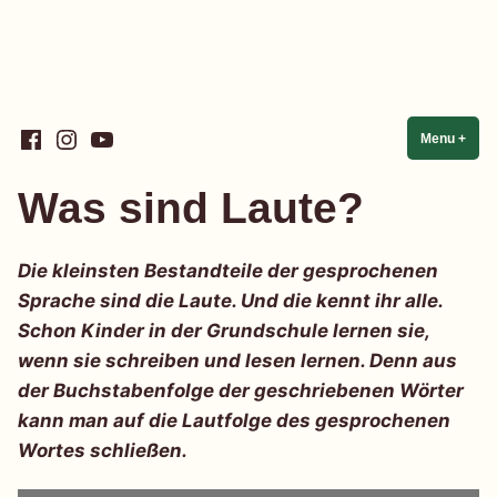
Skip
Facebook
Instagram
YouTube
Linguistik einfach einfach
Menu
+
expa
coll
to
content
Was sind Laute?
Die kleinsten Bestandteile der gesprochenen
Sprache sind die Laute. Und die kennt ihr alle.
Schon Kinder in der Grundschule lernen sie,
wenn sie schreiben und lesen lernen. Denn aus
der Buchstabenfolge der geschriebenen Wörter
kann man auf die Lautfolge des gesprochenen
Wortes schließen.