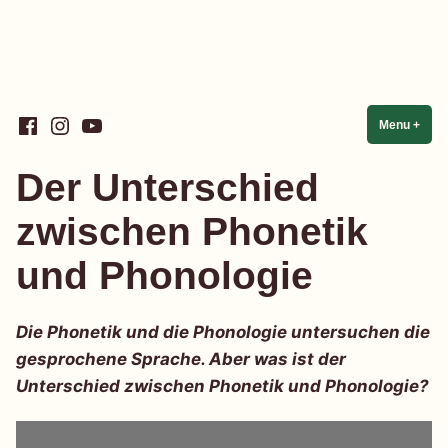
Skip
Facebook
Instagram
YouTube
Linguistik einfach einfach
Menu
+
expa
coll
to
content
Der Unterschied
zwischen Phonetik
und Phonologie
Die Phonetik und die Phonologie untersuchen die
gesprochene Sprache. Aber was ist der
Unterschied zwischen Phonetik und Phonologie?