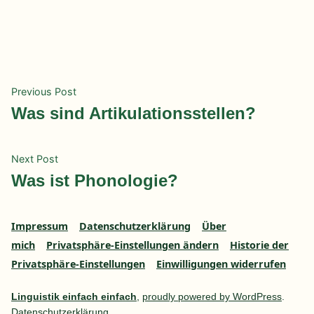
Beitragsnavigation
Previous
Previous Post
post:
Was sind Artikulationsstellen?
Next
Next Post
post:
Was ist Phonologie?
Impressum
Datenschutzerklärung
Über
mich
Privatsphäre-Einstellungen ändern
Historie der
Privatsphäre-Einstellungen
Einwilligungen widerrufen
Linguistik einfach einfach
,
proudly powered by WordPress
.
Datenschutzerklärung