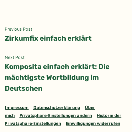
Beitragsnavigation
Previous
Previous Post
post:
Zirkumfix einfach erklärt
Next
Next Post
post:
Komposita einfach erklärt: Die
mächtigste Wortbildung im
Deutschen
Impressum
Datenschutzerklärung
Über
mich
Privatsphäre-Einstellungen ändern
Historie der
Privatsphäre-Einstellungen
Einwilligungen widerrufen