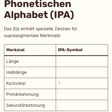
Phonetischen
Alphabet (IPA)
Das
IPA
enthält spezielle Zeichen für
suprasegmentale Merkmale:
Merkmal
IPA-Symbol
Länge
ː
Halblänge
ˑ
Kurzvokal
◌̆
Primärbetonung
ˈ
Sekundärbetonung
ˌ