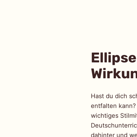
einfach
Skip
to
Ellips
content
Wirkun
Hast du dich sc
entfalten kann?
wichtiges Stilmit
Deutschunterric
dahinter und w