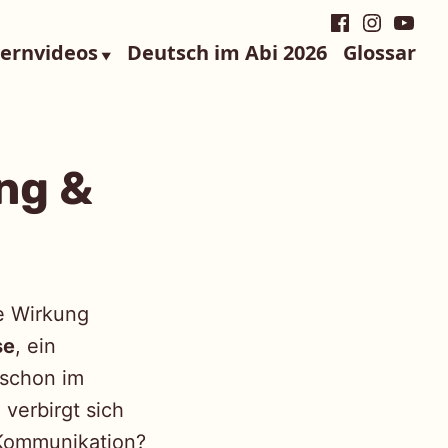
Facebook
Instagra
YouTu
Lernvideos
Deutsch im Abi 2026
Glossar
ung &
re Wirkung
se
, ein
f schon im
verbirgt sich
r Kommunikation?