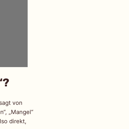
“?
sagt von
en“, „Mangel“
so direkt,