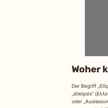
Woher k
Der Begriff „El
„élleipsis“ (ἔλλ
oder „Auslassun