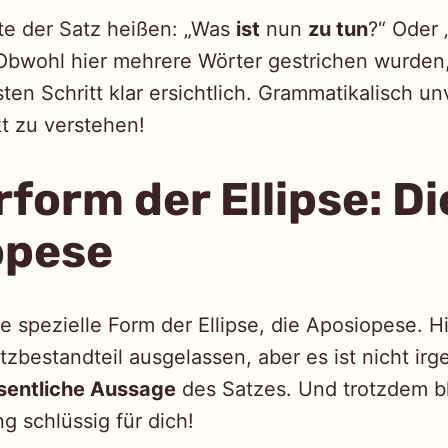
te der Satz heißen: „Was
ist
nun
zu tun
?“ Oder
Obwohl hier mehrere Wörter gestrichen wurden, 
en Schritt klar ersichtlich. Grammatikalisch unv
kt zu verstehen!
form der Ellipse: Di
opese
e spezielle Form der Ellipse, die Aposiopese. H
tzbestandteil ausgelassen, aber es ist nicht irge
entliche Aussage
des Satzes. Und trotzdem bl
g schlüssig für dich!