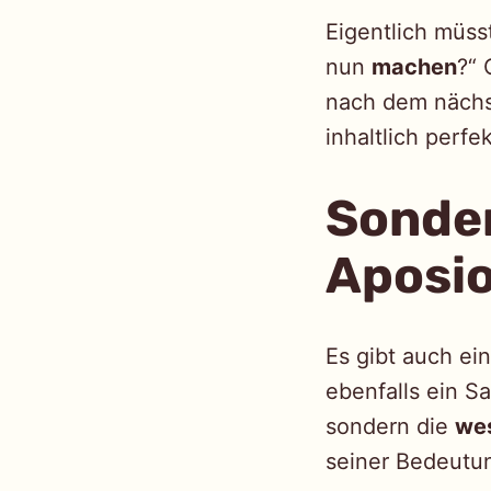
Eigentlich müss
nun
machen
?“ 
nach dem nächst
inhaltlich perfe
Sonder
Aposi
Es gibt auch ein
ebenfalls ein Sa
sondern die
wes
seiner Bedeutun