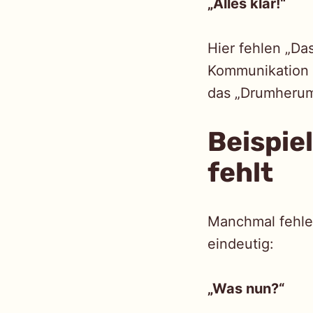
„Alles klar!“
Hier fehlen „Da
Kommunikation s
das „Drumherum
Beispie
fehlt
Manchmal fehlen
eindeutig:
„Was nun?“