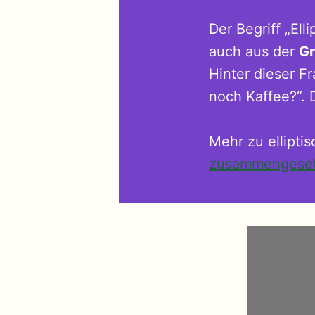
Der Begriff „Ell
auch aus der
G
Hinter dieser F
noch Kaffee?“. 
Mehr zu ellipti
zusammengeset