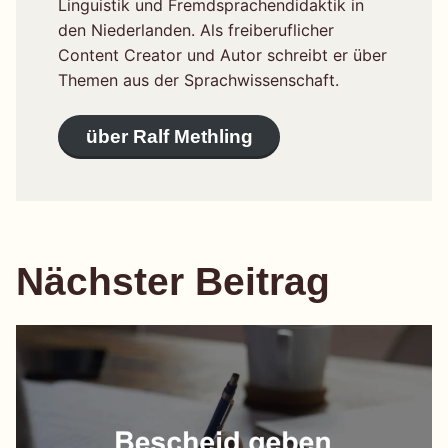
Linguistik und Fremdsprachendidaktik in
den Niederlanden. Als freiberuflicher
Content Creator und Autor schreibt er über
Themen aus der Sprachwissenschaft.
über Ralf Methling
Nächster Beitrag