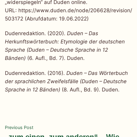
„widerspiegeln“ auf Duden online.
URL: https://www.duden.de/node/206628/revision/
503172 (Abrufdatum: 19.06.2022)
Dudenredaktion. (2020).
Duden – Das
Herkunftswörterbuch: Etymologie der deutschen
Sprache (Duden – Deutsche Sprache in 12
Bänden)
(6. Aufl., Bd. 7). Duden.
Dudenredaktion. (2016).
Duden – Das Wörterbuch
der sprachlichen Zweifelsfälle (Duden – Deutsche
Sprache in 12 Bänden)
(8. Aufl., Bd. 9). Duden.
Beitragsnavigation
Previous
Previous Post
post:
„zum einen, zum anderen“ – Wie