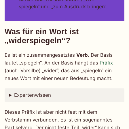
spiegeln“ und „zum Ausdruck bringen“.
Was für ein Wort ist
„widerspiegeln“?
Es ist ein zusammengesetztes
Verb
. Der Basis
lautet „spiegeln“. An der Basis hängt das
Präfix
(auch: Vorsilbe) „wider“, das aus „spiegeln“ ein
neues Wort mit einer neuen Bedeutung macht.
Expertenwissen
Dieses Präfix ist aber nicht fest mit dem
Verbstamm verbunden. Es ist ein sogenanntes
Partikelverb. Der nicht feste Teil „wider“ kann sich