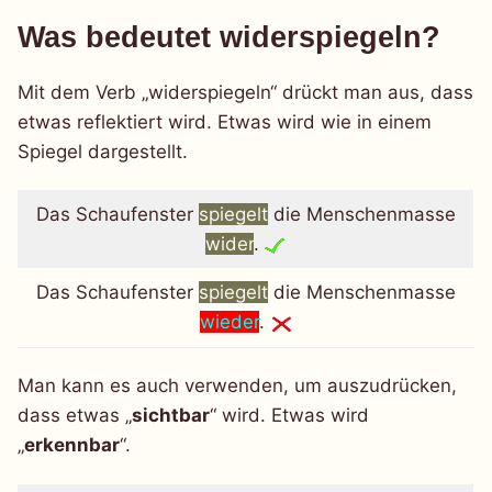
Was bedeutet widerspiegeln?
Mit dem Verb „widerspiegeln“ drückt man aus, dass
etwas reflektiert wird. Etwas wird wie in einem
Spiegel dargestellt.
Das Schaufenster
spiegelt
die Menschenmasse
wider
.
Das Schaufenster
spiegelt
die Menschenmasse
wieder
.
Man kann es auch verwenden, um auszudrücken,
dass etwas „
sichtbar
“ wird. Etwas wird
„
erkennbar
“.