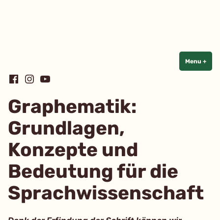
Linguistik
einfach
einfach
Skip
Menu
+
exp
coll
to
Facebook
Instagram
YouTube
content
Graphematik:
Grundlagen,
Konzepte und
Bedeutung für die
Sprachwissenschaft