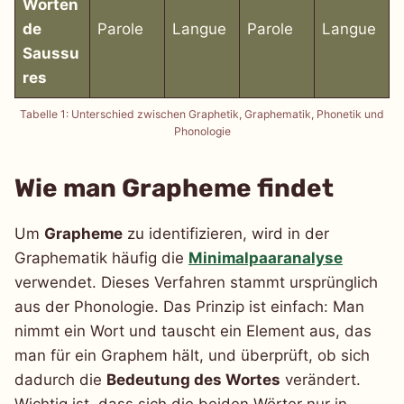
Worten
de
Parole
Langue
Parole
Langue
Saussu
res
Tabelle 1: Unterschied zwischen Graphetik, Graphematik, Phonetik und
Phonologie
Wie man Grapheme findet
Um
Grapheme
zu identifizieren, wird in der
Graphematik häufig die
Minimalpaaranalyse
verwendet. Dieses Verfahren stammt ursprünglich
aus der Phonologie. Das Prinzip ist einfach: Man
nimmt ein Wort und tauscht ein Element aus, das
man für ein Graphem hält, und überprüft, ob sich
dadurch die
Bedeutung des Wortes
verändert.
Wichtig ist, dass sich die beiden Wörter nur in