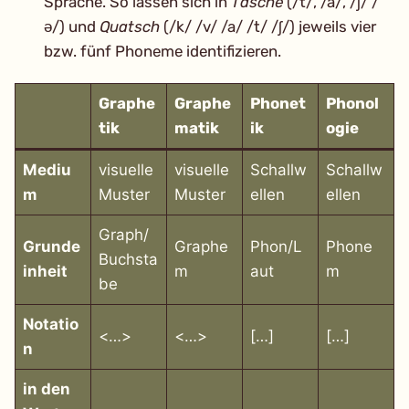
Sprache. So lassen sich in
Tasche
(/t/, /a/, /ʃ/ /
ə/) und
Quatsch
(/k/ /v/ /a/ /t/ /ʃ/) jeweils vier
bzw. fünf Phoneme identifizieren.
Graphe
Graphe
Phonet
Phonol
tik
matik
ik
ogie
Mediu
visuelle
visuelle
Schallw
Schallw
m
Muster
Muster
ellen
ellen
Graph/
Grunde
Graphe
Phon/L
Phone
Buchsta
inheit
m
aut
m
be
Notatio
<…>
<…>
[…]
[…]
n
in den