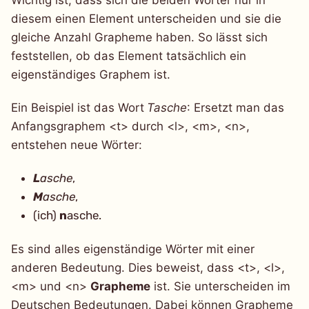
diesem einen Element unterscheiden und sie die
gleiche Anzahl Grapheme haben. So lässt sich
feststellen, ob das Element tatsächlich ein
eigenständiges Graphem ist.
Ein Beispiel ist das Wort
Tasche
: Ersetzt man das
Anfangsgraphem <t> durch <l>, <m>, <n>,
entstehen neue Wörter:
L
asche
,
M
asche
,
(ich)
n
asche.
Es sind alles eigenständige Wörter mit einer
anderen Bedeutung. Dies beweist, dass <t>, <l>,
<m> und <n>
Grapheme
ist. Sie unterscheiden im
Deutschen Bedeutungen. Dabei können Grapheme