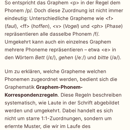
So entspricht das Graphem <p> in der Regel dem
Phonem /p/. Doch diese Zuordnung ist nicht immer
eindeutig: Unterschiedliche Grapheme wie <f>
(
faul
), <ff> (
hoffen
), <v> (
Vogel
) und <ph> (
Phase
)
repräsentieren alle dasselbe Phonem /f/.
Umgekehrt kann auch ein einzelnes Graphem
mehrere Phoneme repräsentieren – etwa <e> in
den Wörtern
Bett
(/ɛ/),
gehen
(/eː/) und
bitte
(/ə/).
Um zu erklären, welche Grapheme welchen
Phonemen zugeordnet werden, bedient sich die
Graphematik
Graphem-Phonem-
Korrespondenzregeln
. Diese Regeln beschreiben
systematisch, wie Laute in der Schrift abgebildet
werden und umgekehrt. Dabei handelt es sich
nicht um starre 1:1-Zuordnungen, sondern um
erlernte Muster, die wir im Laufe des