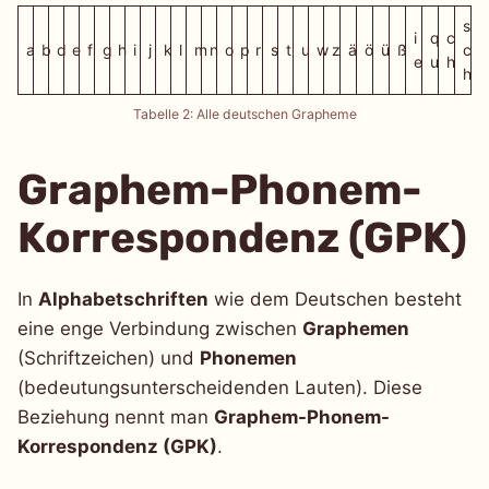
s
i
q
c
a
b
d
e
f
g
h
i
j
k
l
m
n
o
p
r
s
t
u
w
z
ä
ö
ü
ß
c
e
u
h
h
Tabelle 2: Alle deutschen Grapheme
Graphem-Phonem-
Korrespondenz (GPK)
In
Alphabetschriften
wie dem Deutschen besteht
eine enge Verbindung zwischen
Graphemen
(Schriftzeichen) und
Phonemen
(bedeutungsunterscheidenden Lauten). Diese
Beziehung nennt man
Graphem-Phonem-
Korrespondenz (GPK)
.