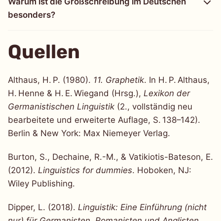
Warum ist die Großschreibung im Deutschen
besonders?
Quellen
Althaus, H. P. (1980).
11. Graphetik
. In H. P. Althaus,
H. Henne & H. E. Wiegand (Hrsg.),
Lexikon der
Germanistischen Linguistik
(2., vollständig neu
bearbeitete und erweiterte Auflage, S. 138–142).
Berlin & New York: Max Niemeyer Verlag.
Burton, S., Dechaine, R.-M., & Vatikiotis-Bateson, E.
(2012).
Linguistics for dummies
. Hoboken, NJ:
Wiley Publishing.
Dipper, L. (2018).
Linguistik: Eine Einführung (nicht
nur) für Germanisten, Romanisten und Anglisten
.