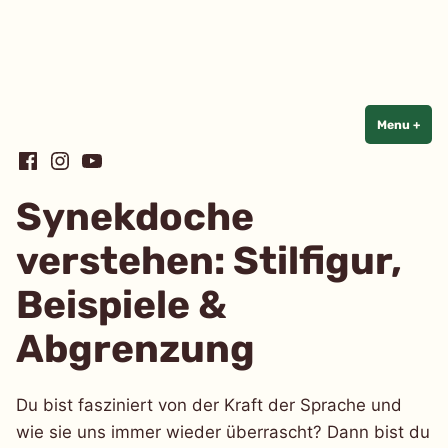
Linguistik
einfach
einfach
Skip
Menu
+
exp
coll
to
Facebook
Instagram
YouTube
content
Synekdoche
verstehen: Stilfigur,
Beispiele &
Abgrenzung
Du bist fasziniert von der Kraft der Sprache und
wie sie uns immer wieder überrascht? Dann bist du