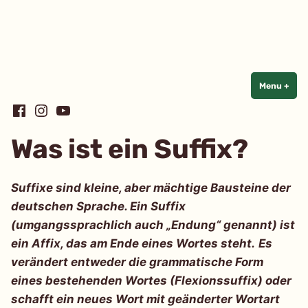
Linguistik
einfach
einfach
Skip
Menu
+
exp
coll
to
Facebook
Instagram
YouTube
content
Was ist ein Suffix?
Suffixe sind kleine, aber mächtige Bausteine der
deutschen Sprache. Ein Suffix
(umgangssprachlich auch „Endung“ genannt) ist
ein Affix, das am Ende eines Wortes steht.
Es
verändert entweder die grammatische Form
eines bestehenden Wortes (Flexionssuffix) oder
schafft ein neues Wort mit geänderter Wortart