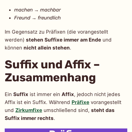
machen
→
machbar
Freund
→
freundlich
Im Gegensatz zu Präfixen (die vorangestellt
werden)
stehen Suffixe immer am Ende
und
können
nicht allein stehen
.
Suffix und Affix –
Zusammenhang
Ein
Suffix
ist immer ein
Affix
, jedoch nicht jedes
Affix ist ein Suffix. Während
Präfixe
vorangestellt
und
Zirkumfixe
umschließend sind,
steht das
Suffix immer rechts
.