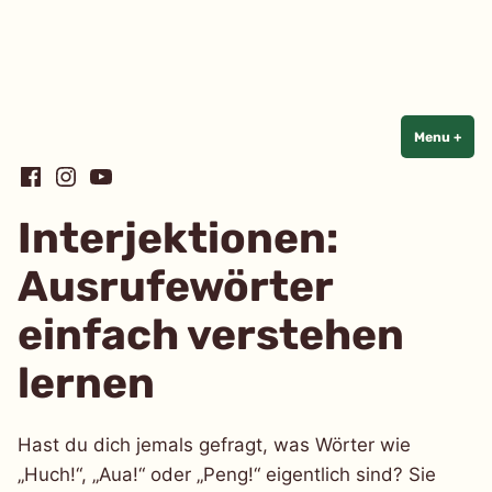
Linguistik
einfach
einfach
Skip
Menu
+
exp
coll
to
Facebook
Instagram
YouTube
content
Interjektionen:
Ausrufewörter
einfach verstehen
lernen
Hast du dich jemals gefragt, was Wörter wie
„Huch!“, „Aua!“ oder „Peng!“ eigentlich sind? Sie