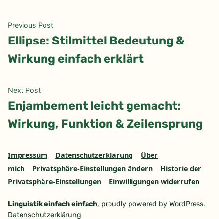
Beitragsnavigation
Previous
Previous Post
post:
Ellipse: Stilmittel Bedeutung &
Wirkung einfach erklärt
Next
Next Post
post:
Enjambement leicht gemacht:
Wirkung, Funktion & Zeilensprung
Impressum
Datenschutzerklärung
Über
mich
Privatsphäre-Einstellungen ändern
Historie der
Privatsphäre-Einstellungen
Einwilligungen widerrufen
Linguistik einfach einfach
,
proudly powered by WordPress
.
Datenschutzerklärung