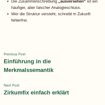
Die Zusammenschreibung
„ausversehen“
ist ein
häufiger, aber falscher Analogieschluss.
Wer die Struktur versteht, schreibt in Zukunft
fehlerfrei.
Beitragsnavigation
Previous
Previous Post
post:
Einführung in die
Merkmalssemantik
Next
Next Post
post:
Zirkumfix einfach erklärt