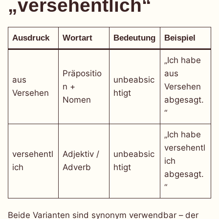
„versehentlich“
Ausdruck
Wortart
Bedeutung
Beispiel
„Ich habe
Präpositio
aus
aus
unbeabsic
n +
Versehen
Versehen
htigt
Nomen
abgesagt.
“
„Ich habe
versehentl
versehentl
Adjektiv /
unbeabsic
ich
ich
Adverb
htigt
abgesagt.
“
Beide Varianten sind synonym verwendbar – der